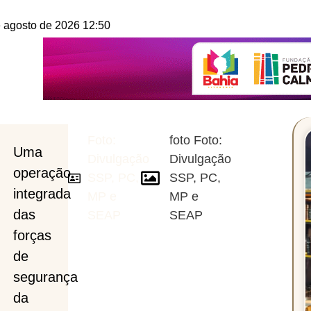
e agosto de 2026 12:50
Foto:
foto Foto:
Uma
Divulgação
Divulgação
operação
SSP, PC,
SSP, PC,
ra
integrada
MP e
MP e
das
SEAP
SEAP
ção
forças
de
segurança
da