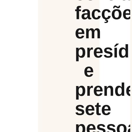
facçõ
em
presíd
e
prend
sete
pesso