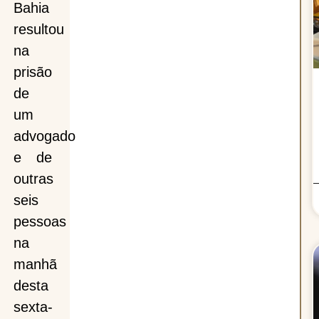
Bahia
es
resultou
na
prisão
de
ios
um
advogado
e de
outras
e
seis
pessoas
na
manhã
desta
as
sexta-