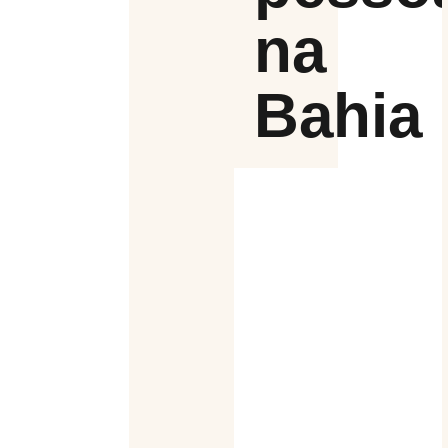
na
Bahia