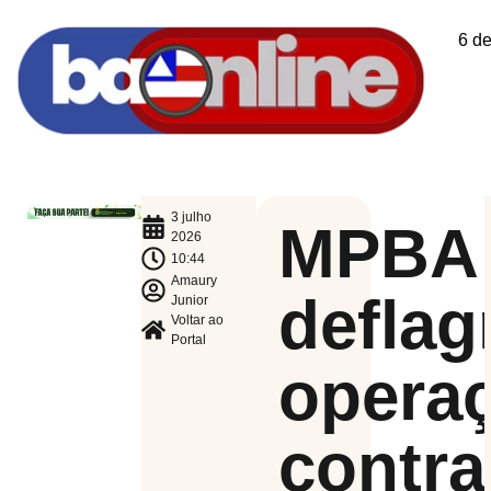
6 d
3 julho
MPBA
2026
10:44
Amaury
deflag
Junior
Voltar ao
Portal
opera
contra