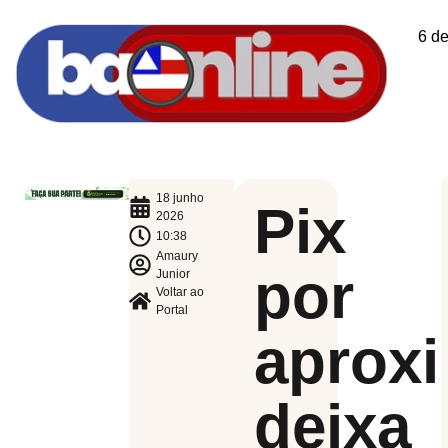
6 d
18 junho
Pix
2026
10:38
Amaury
por
Junior
Voltar ao
Portal
aprox
deixa