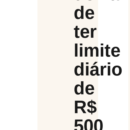
de
ter
limite
diário
de
R$
500