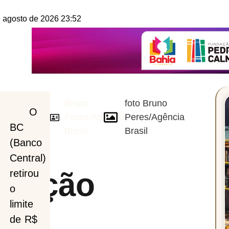
e agosto de 2026 23:52
Bruno
foto Bruno
O
Peres/Agência
Peres/Agência
BC
Brasil
Brasil
(Banco
Central)
imação
retirou
o
limite
de R$