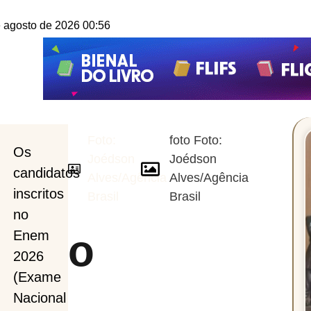
e agosto de 2026 00:56
Foto:
foto Foto:
Os
Joédson
Joédson
candidatos
Alves/Agência
Alves/Agência
inscritos
Brasil
Brasil
no
ento
Enem
2026
(Exame
Nacional