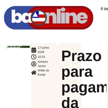
8 d
17 junho
Prazo
2026
10:03
Amaury
para
Junior
Voltar ao
Portal
pagam
da