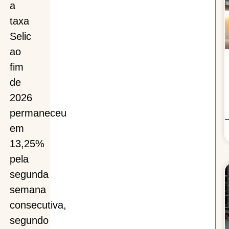
a
taxa
Selic
ao
fim
de
2026
%
permaneceu
em
13,25%
pela
segunda
da
semana
consecutiva,
a
segundo