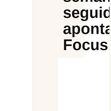
seguid
apont
Focus