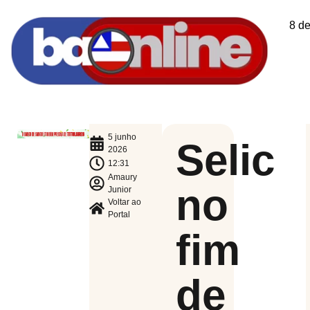
8 d
5 junho
Selic
2026
12:31
Amaury
no
Junior
Voltar ao
Portal
fim
de